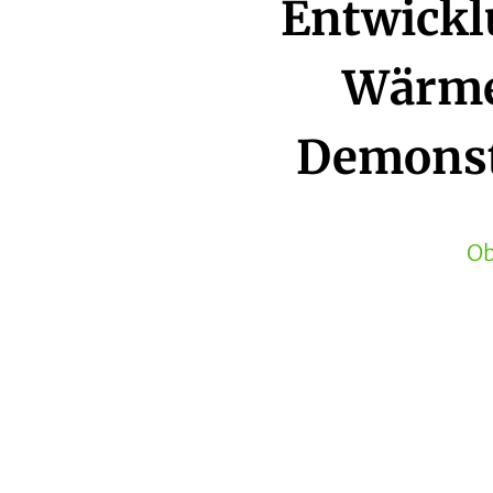
Entwickl
Wärme
Demonstr
Ob