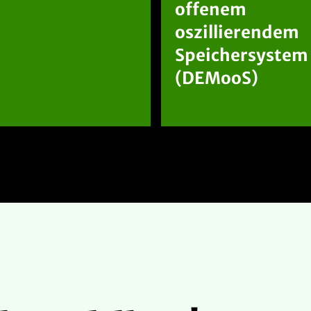
offenem
oszillierendem
Speichersystem
(DEMooS)