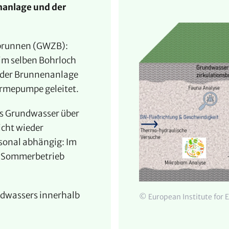
anlage und der
sbrunnen (GWZB):
im selben Bohrloch
 der Brunnenanlage
rmepumpe geleitet.
s Grundwasser über
icht wieder
aisonal abhängig: Im
im Sommerbetrieb
undwassers innerhalb
© European Institute for 