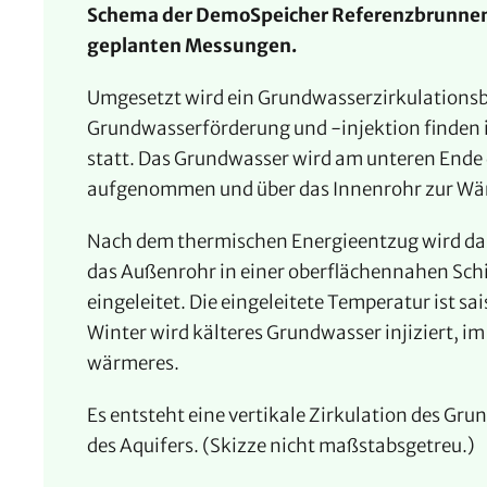
Schema der DemoSpeicher Referenzbrunnen
geplanten Messungen.
Umgesetzt wird ein Grundwasserzirkulation
Grundwasserförderung und -injektion finden 
statt. Das Grundwasser wird am unteren Ende
aufgenommen und über das Innenrohr zur Wä
Nach dem thermischen Energieentzug wird da
das Außenrohr in einer oberflächennahen Sch
eingeleitet. Die eingeleitete Temperatur ist s
Winter wird kälteres Grundwasser injiziert, 
wärmeres.
Es entsteht eine vertikale Zirkulation des Gr
des Aquifers. (Skizze nicht maßstabsgetreu.)