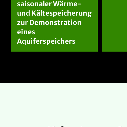
saisonaler Wärme-
und Kältespeicherung
zur Demonstration
eines
Aquiferspeichers