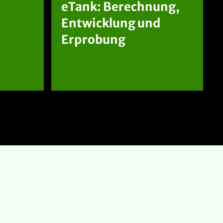
eTank: Berechnung,
Entwicklung und
Erprobung