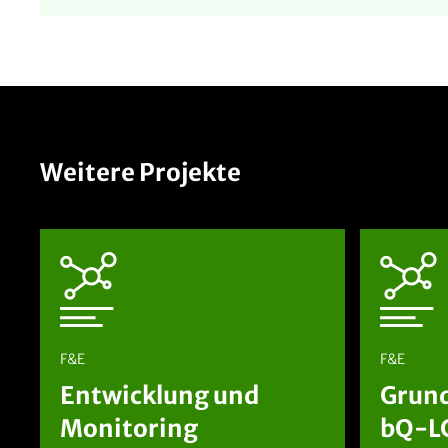
Weitere Projekte
F&E
F&E
Entwicklung und
Grun
Monitoring
bQ-L