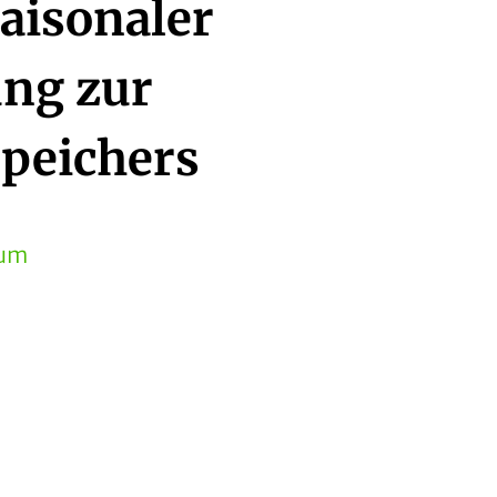
aisonaler
ng zur
speichers
aum